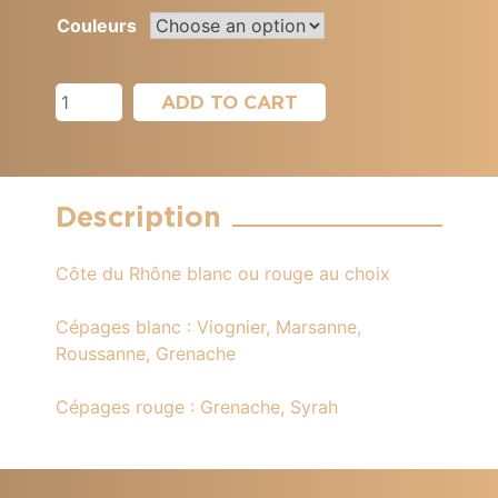
Couleurs
Cuvée
ADD TO CART
Eléonore,
Blanc,
Rouge,
Domaine
Description
des
Césars
Côte du Rhône blanc ou rouge au choix
quantity
Cépages blanc : Viognier, Marsanne,
Roussanne, Grenache
Cépages rouge : Grenache, Syrah