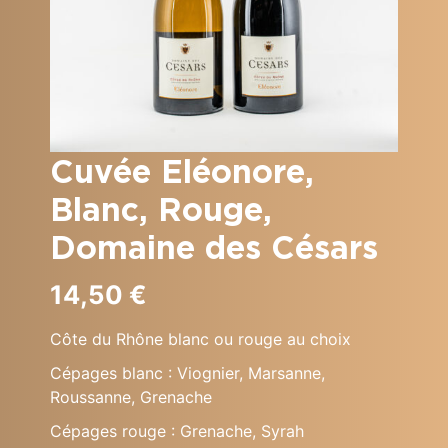
Cuvée Eléonore,
Blanc, Rouge,
Domaine des Césars
14,50
€
Côte du Rhône blanc ou rouge au choix
Cépages blanc : Viognier, Marsanne,
Roussanne, Grenache
Cépages rouge : Grenache, Syrah